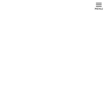
コ
ナ
ン
ビ
テ
ゲ
ン
ー
ツ
シ
に
ョ
メディア
移
ン
動
に
移
動
HOME
メディア
200100roxolid-Straumann
2019年4月22日
200100roxolid-Straumann