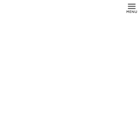
コ
ナ
ン
ビ
テ
ゲ
ン
ー
ツ
シ
に
ョ
カウンセリング
移
ン
動
に
移
動
HOME
カウンセリング
カウンセリング
歯科用CT
術前シミュレーション
ガイデッドサージェリー
静脈内鎮静法
インプラントメーカー
オペ室用個室
クラスB滅菌器