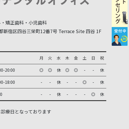
科・矯正歯科・小児歯科
新宿区四谷三栄町12番7号 Terrace Site 四谷 1F
月
火
水
木
金
土
日
祝
30-20:00
◎
◎
休
◎
◎
-
-
休
00-18:00
-
-
休
-
-
◎
-
休
00
-
-
休
-
-
-
◎
休
は診療日となっております