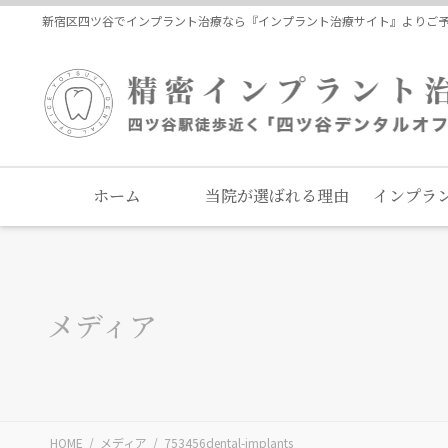
コ
ナ
新宿区四ツ谷でインプラント治療なら『インプラント治療サイト』よりご
ン
ビ
テ
ゲ
ン
ー
ツ
シ
に
ョ
移
ン
動
に
ホーム
当院が選ばれる理由
インプラ
移
動
メディア
HOME
メディア
753456dental-implants