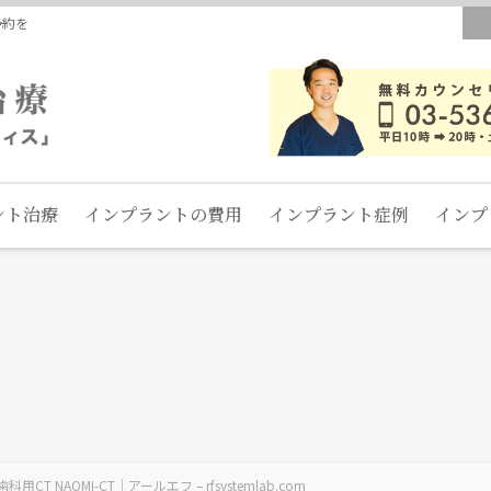
予約を
ント治療
インプラントの費用
インプラント症例
インプ
い歯科用CT NAOMI-CT｜アールエフ – rfsystemlab.com