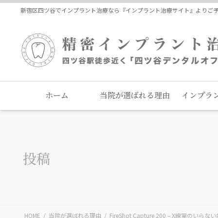
コ
ナ
新宿区四ツ谷でインプラント治療なら『インプラント治療サイト』よりご
ン
ビ
テ
ゲ
ン
ー
ツ
シ
に
ョ
移
ン
動
に
ホーム
当院が選ばれる理由
インプラ
移
動
投稿
HOME
当院が選ばれる理由
FireShot Capture 200 – X線室のいらな