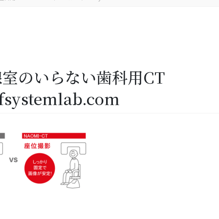
0 – X線室のいらない歯科用CT
ystemlab.com