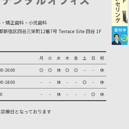
科・矯正歯科・小児歯科
新宿区四谷三栄町12番7号 Terrace Site 四谷 1F
月
火
水
木
金
土
日
祝
30-20:00
◎
◎
休
◎
◎
-
-
休
00-18:00
-
-
休
-
-
◎
-
休
00
-
-
休
-
-
-
◎
休
は診療日となっております