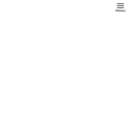
コ
ナ
ン
ビ
テ
ゲ
ン
ー
ツ
シ
に
ョ
メディア
移
ン
動
に
移
動
HOME
メディア
benefit背景
2019年3月23日
benefit背景