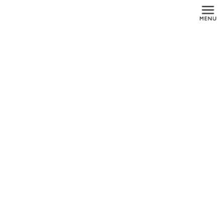
コ
ナ
ン
ビ
テ
ゲ
ン
ー
ツ
シ
に
ョ
投稿
移
ン
動
に
移
動
HOME
骨が足りないといわれた方へ
soketto-yoko_アートボード 1
2019年7月28日
soketto-yoko_アートボード 1