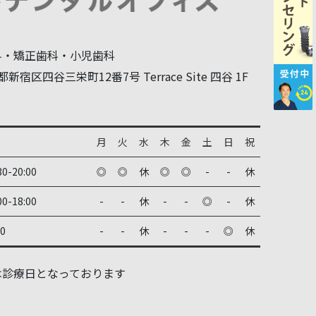
科・矯正歯科・小児歯科
新宿区四谷三栄町12番7号 Terrace Site 四谷 1F
月
火
水
木
金
土
日
祝
30-20:00
◎
◎
休
◎
◎
-
-
休
00-18:00
-
-
休
-
-
◎
-
休
00
-
-
休
-
-
-
◎
休
は診療日となっております