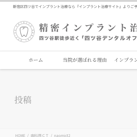
コ
ナ
新宿区四ツ谷でインプラント治療なら『インプラント治療サイト』よりご
ン
ビ
テ
ゲ
ン
ー
ツ
シ
に
ョ
移
ン
動
に
ホーム
当院が選ばれる理由
インプラ
移
動
投稿
HOME
歯科用ＣＴ
naomict2