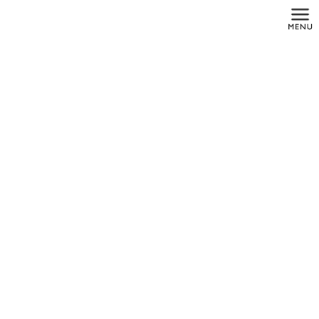
コ
ナ
ン
ビ
テ
ゲ
ン
ー
ツ
シ
に
ョ
メディア
移
ン
動
に
移
動
HOME
メディア
ic1
2021年9月26日
ic1