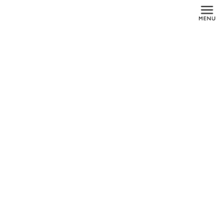
コ
ナ
ン
ビ
テ
ゲ
ン
ー
ツ
シ
に
ョ
メディア
移
ン
動
に
移
動
HOME
メディア
images
2019年5月25日
images