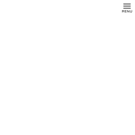
コ
ナ
ン
ビ
テ
ゲ
ン
ー
ツ
シ
に
ョ
メディア
移
ン
動
に
移
動
HOME
メディア
logo-table2 – コピー
2021年9月26日
logo-table2 – コピー