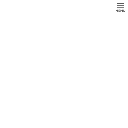
コ
ナ
ン
ビ
テ
ゲ
ン
ー
ツ
シ
に
ョ
メディア
移
ン
動
に
移
動
HOME
メディア
no36_2_pic03
2019年7月30日
no36_2_pic03