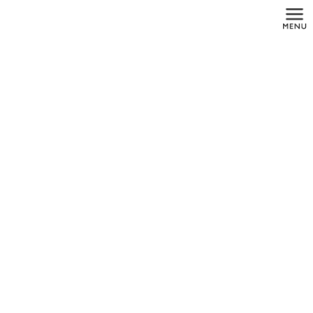
コ
ナ
ン
ビ
テ
ゲ
ン
ー
ツ
シ
に
ョ
メディア
移
ン
動
に
移
動
HOME
メディア
peri-implantitis2 – コピー (2)
2019年3月23日
peri-implantitis2 – コピー (2)