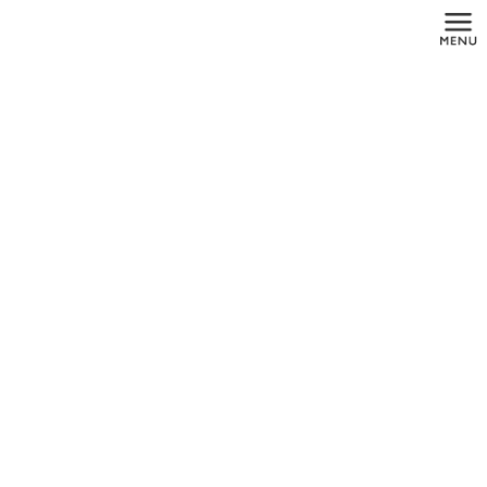
コ
ナ
ン
ビ
テ
ゲ
ン
ー
ツ
シ
に
ョ
投稿
移
ン
動
に
移
動
HOME
クラスB滅菌器
pi-dac-professional-hygiene_646
2019年7月26日
pi-dac-professional-hygiene_646