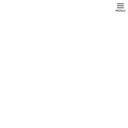
コ
ナ
ン
ビ
テ
ゲ
ン
ー
ツ
シ
に
ョ
投稿
移
ン
動
に
移
動
HOME
インプラントメーカー
maxresdefault
2021年10月12日
maxresdefault