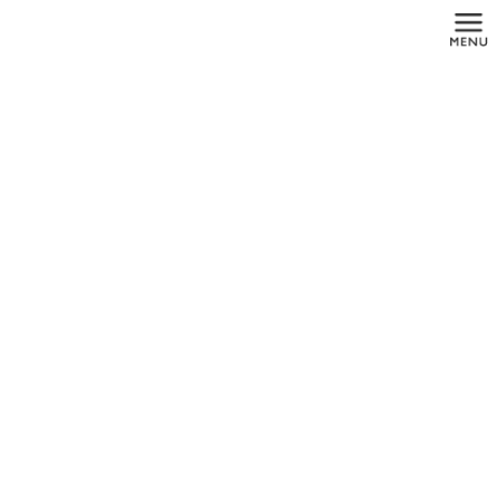
コ
ナ
ン
ビ
テ
ゲ
ン
ー
ツ
シ
に
ョ
投稿
移
ン
動
に
移
動
HOME
インプラントメーカー
SLActive-Offer-Nordic
2019年7月25日
SLActive-Offer-Nordic