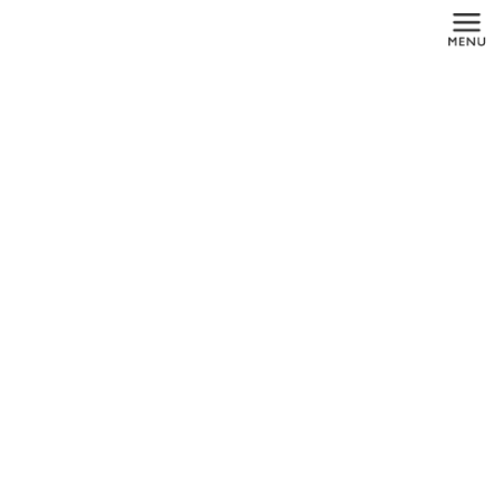
コ
ナ
ン
ビ
テ
ゲ
ン
ー
ツ
シ
に
ョ
メディア
移
ン
動
に
移
動
HOME
メディア
switch-image_1450x600
2019年3月12日
switch-image_1450x600